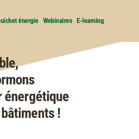
uichet énergie
Webinaires
E-learning
ble,
ormons
ir énergétique
 bâtiments !